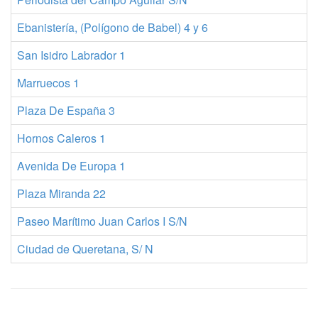
Ebanistería, (Polígono de Babel) 4 y 6
9
San Isidro Labrador 1
9
Marruecos 1
9
Plaza De España 3
9
Hornos Caleros 1
9
Avenida De Europa 1
9
Plaza Miranda 22
9
Paseo Marítimo Juan Carlos I S/N
9
Ciudad de Queretana, S/ N
9