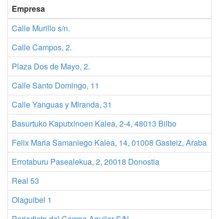
Empresa
T
Calle Murillo s/n.
9
Calle Campos, 2.
9
Plaza Dos de Mayo, 2.
9
Calle Santo Domingo, 11
9
Calle Yanguas y Miranda, 31
9
Basurtuko Kaputxinoen Kalea, 2-4, 48013 Bilbo
9
Felix Maria Samaniego Kalea, 14, 01008 Gasteiz, Araba
9
Errotaburu Pasealekua, 2, 20018 Donostia
9
Real 53
9
Olaguibel 1
9
Periodista del Campo Aguilar S/N
9