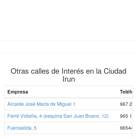
Otras calles de Interés en la Ciudad
Irun
Empresa
Teléfon
Alcalde José María de Miguel 1
967 210
Ferré Vidiella, 4 (esquina San Juan Bosco, 12)
965 12
Fuensalida, 5
9654468