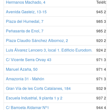
Hermanos Machado, 4
Teléfon
Avenida Gasteiz, 13-15
945 222
Plaza del Humedal, 7
985 350
Peñasanta de Enol, 7
985 297
Plaza Claudio Sánchez Albornoz, 2
920 213
Luis Álvarez Lencero 3, local 1. Edificio Eurodom.
924 230
C/ Vicente Serra Orvay 43
971 313
Manuel Azaña, 50
971 465
Amazonia 31 - Mahón
971 368
Gran Vía de les Corts Catalanes, 184
932 986
Escuela Industrial, 9 planta 1 y 2
937 272
C/ Barroeta Aldamar Nº1
944 421