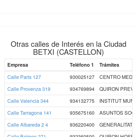
Otras calles de Interés en la Ciudad
BETXI (CASTELLON)
Empresa
Teléfono 1
Trámites
Calle Paris 127
930025127
CENTRO MEDI
Calle Provenza 319
934769894
QUIRON PREV
Calle Valencia 344
934132775
INSTITUT MUNI
Calle Tarragona 141
935675160
ASUNTOS SOCI
Calle Albareda 2 4
936220400
GENERALITAT S
Calle Balmes 271
932360500
QUIRON HOSPIT