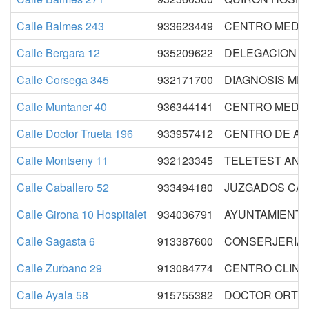
Calle Balmes 243
933623449
CENTRO MEDIC
Calle Bergara 12
935209622
DELEGACION G
Calle Corsega 345
932171700
DIAGNOSIS ME
Calle Muntaner 40
936344141
CENTRO MEDI
Calle Doctor Trueta 196
933957412
CENTRO DE AR
Calle Montseny 11
932123345
TELETEST ANLA
Calle Caballero 52
933494180
JUZGADOS CA
Calle Girona 10 Hospitalet
934036791
AYUNTAMIENTO
Calle Sagasta 6
913387600
CONSERJERIA 
Calle Zurbano 29
913084774
CENTRO CLINI
Calle Ayala 58
915755382
DOCTOR ORTE