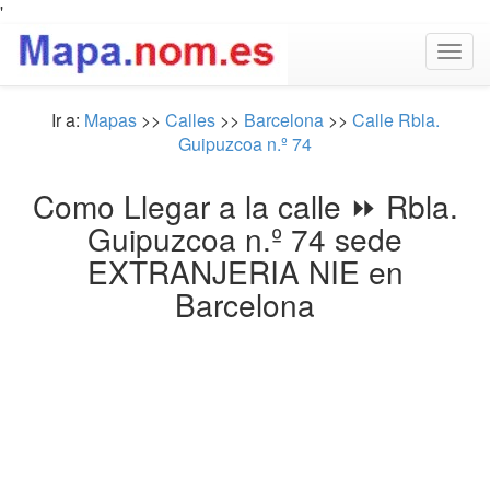
'
Togg
navig
Ir a:
Mapas
>>
Calles
>>
Barcelona
>>
Calle Rbla.
Guipuzcoa n.º 74
Como Llegar a la calle ⏩ Rbla.
Guipuzcoa n.º 74 sede
EXTRANJERIA NIE en
Barcelona