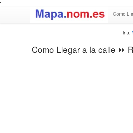
'
Como Lle
Ir a:
Como Llegar a la calle ⏩