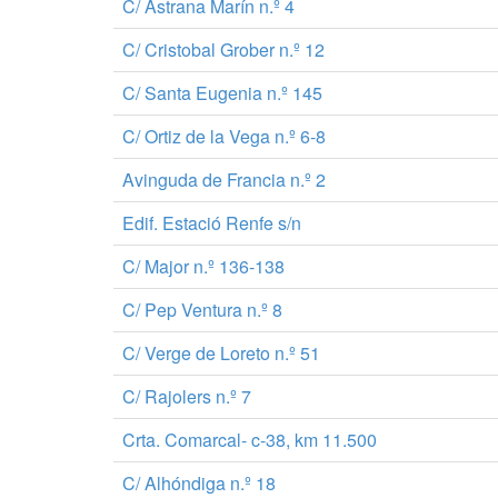
C/ Astrana Marín n.º 4
C/ Cristobal Grober n.º 12
C/ Santa Eugenia n.º 145
C/ Ortiz de la Vega n.º 6-8
Avinguda de Francia n.º 2
Edif. Estació Renfe s/n
C/ Major n.º 136-138
C/ Pep Ventura n.º 8
C/ Verge de Loreto n.º 51
C/ Rajolers n.º 7
Crta. Comarcal- c-38, km 11.500
C/ Alhóndiga n.º 18