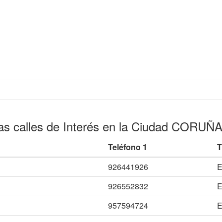
as calles de Interés en la Ciudad CORUÑA
Teléfono 1
T
926441926
E
926552832
E
957594724
E