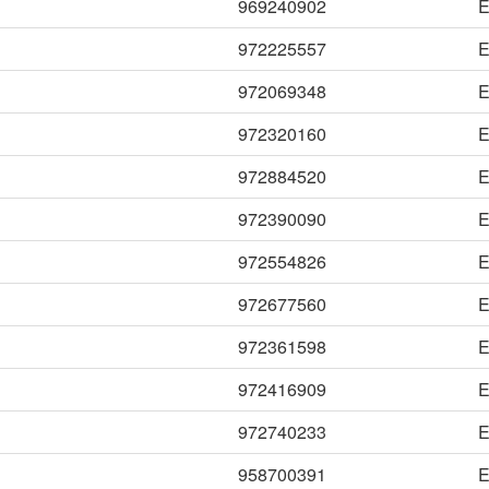
969240902
E
972225557
E
972069348
E
972320160
E
972884520
E
972390090
E
972554826
E
972677560
E
972361598
E
972416909
E
972740233
E
958700391
E