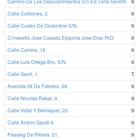
Camino De Los Descubrimientos S/n Ed.Torre SevillA
95
Calle Corbones, 2.
95
Calle Cuatro De Diciembre S/N.
95
C/maestro Jose Casado,Esquina Jose Diaz RiO.
95
Calle Carrera, 18.
95
Calle Luis Ortega Bru, S/N.
95
Calle Genil, 1.
Tel
Avenida 28 De Febrero, 59.
95
Calle Nicolás Rabal, 9.
97
Calle Vidal Y Barraquer, 20.
90
Calle Antoni Gaudi 9.
97
Passeig De Ribera, 21.
97