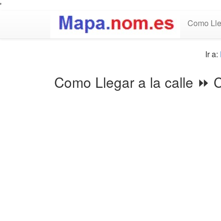
'
Como Lle
Ir a:
Como Llegar a la calle ⏩ 