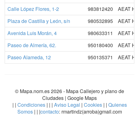
Calle López Flores, 1-2
983812420
AEAT H
Plaza de Castilla y León, s/n
980532895
AEAT H
Avenida Luis Morán, 4
980633311
AEAT H
Paseo de Almería, 62.
950180400
AEAT H
Paseo Alameda, 12
950135371
AEAT H
© Mapa.nom.es 2026 -
Mapa Callejero y plano de
Ciudades
| Google Maps
| |
Condiciones
| | |
Aviso Legal
|
Cookies
| |
Quienes
Somos
| | |
contacto
: rmartindz(arroba)gmail.com