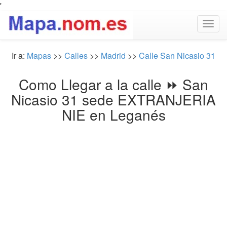
'
Togg
navig
Ir a:
Mapas
>>
Calles
>>
Madrid
>>
Calle San Nicasio 31
Como Llegar a la calle ⏩ San
Nicasio 31 sede EXTRANJERIA
NIE en Leganés