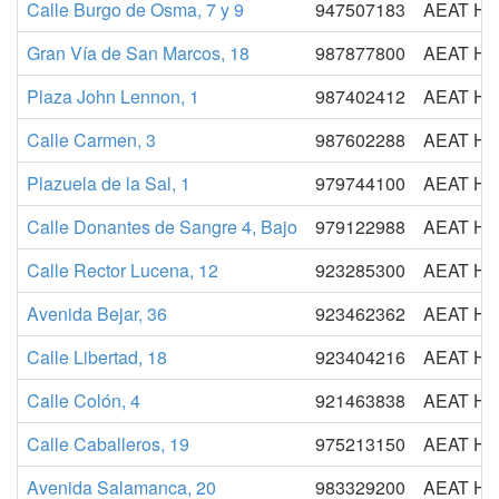
Calle Burgo de Osma, 7 y 9
947507183
AEAT H
Gran Vía de San Marcos, 18
987877800
AEAT H
Plaza John Lennon, 1
987402412
AEAT H
Calle Carmen, 3
987602288
AEAT H
Plazuela de la Sal, 1
979744100
AEAT H
Calle Donantes de Sangre 4, Bajo
979122988
AEAT H
Calle Rector Lucena, 12
923285300
AEAT H
Avenida Bejar, 36
923462362
AEAT H
Calle Libertad, 18
923404216
AEAT H
Calle Colón, 4
921463838
AEAT H
Calle Caballeros, 19
975213150
AEAT H
Avenida Salamanca, 20
983329200
AEAT H