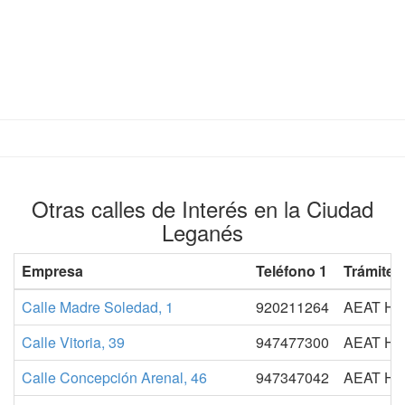
Otras calles de Interés en la Ciudad
Leganés
Empresa
Teléfono 1
Trámites
Calle Madre Soledad, 1
920211264
AEAT H
Calle Vitoria, 39
947477300
AEAT H
Calle Concepción Arenal, 46
947347042
AEAT H