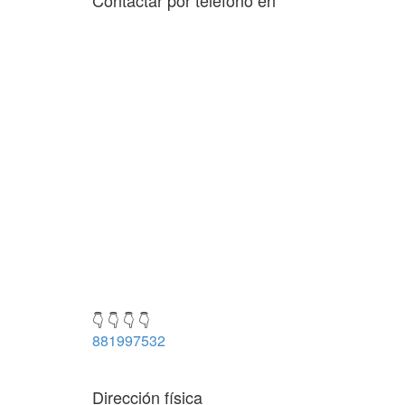
Contactar por teléfono en
👇 👇 👇 👇
881997532
Dirección física