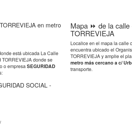
Mapa ⏩ de la calle 
 en TORREVIEJA en metro
TORREVIEJA
Localice en el mapa la call
encuentra ubicado el Orga
donde está ubicada La Calle
TORREVIEJA y amplie el plano 
dad TORREVIEJA donde se
metro más cercano a c/ Urb
smo o empresa
SEGURIDAD
transporte.
s:
EGURIDAD SOCIAL -
/