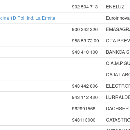
902 504 713
ENELUZ
cina 1D Pol. Ind. La Ermita
Euroinnova
900 242 220
EMASAGRA
958 53 72 00
CITA PRE
943 410 100
BANKOA S.
C.A.M.P.G
CAJA LAB
943 442 806
ELECTRO
943 112 420
LURRALD
962901568
DACHSER 
943113000
CATASTRO