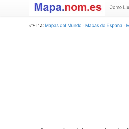
Como Lle
👉 Ir a:
Mapas del Mundo
-
Mapas de España
-
M