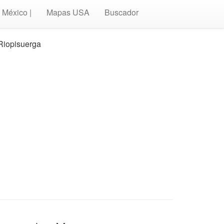
México |
Mapas USA
Buscador
-Riopisuerga