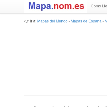
Como Lle
👉 Ir a:
Mapas del Mundo
-
Mapas de España
-
M