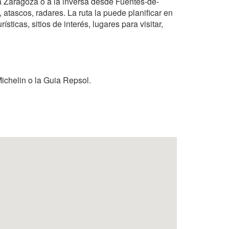
ca Zaragoza o a la inversa desde Fuentes-de-
 atascos, radares. La ruta la puede planificar en
sticas, sitios de interés, lugares para visitar,
ichelin o la Guia Repsol.