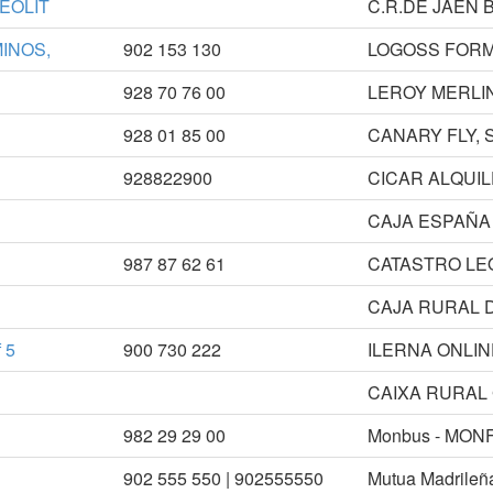
EOLIT
C.R.DE JAEN 
MINOS,
902 153 130
LOGOSS FORM
928 70 76 00
LEROY MERLI
928 01 85 00
CANARY FLY, S
928822900
CICAR ALQUI
CAJA ESPAÑA 
987 87 62 61
CATASTRO LE
CAJA RURAL 
 5
900 730 222
ILERNA ONLIN
CAIXA RURAL 
982 29 29 00
Monbus - MON
902 555 550 | 902555550
Mutua Madrileña