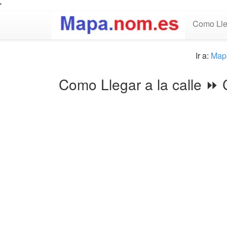
'
Como Lle
Ir a:
Map
Como Llegar a la calle ⏩