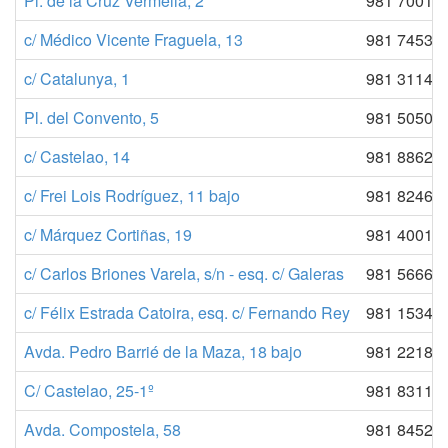
Pl. de la Cruz Vermella, 2
981 70015
c/ Médico Vicente Fraguela, 13
981 74539
c/ Catalunya, 1
981 31145
Pl. del Convento, 5
981 50501
c/ Castelao, 14
981 88622
c/ Frei Lois Rodríguez, 11 bajo
981 82460
c/ Márquez Cortiñas, 19
981 40018
c/ Carlos Briones Varela, s/n - esq. c/ Galeras
981 56660
c/ Félix Estrada Catoira, esq. c/ Fernando Rey
981 15348
Avda. Pedro Barrié de la Maza, 18 bajo
981 22183
C/ Castelao, 25-1º
981 83112
Avda. Compostela, 58
981 84520