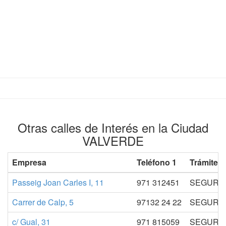
Otras calles de Interés en la Ciudad
VALVERDE
Empresa
Teléfono 1
Trámites
Passeig Joan Carles I, 11
971 312451
SEGURID
Carrer de Calp, 5
97132 24 22
SEGURID
c/ Gual, 31
971 815059
SEGURID