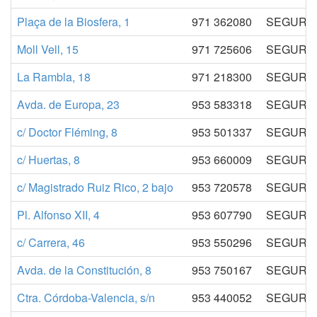
Plaça de la Biosfera, 1
971 362080
SEGURID
Moll Vell, 15
971 725606
SEGURID
La Rambla, 18
971 218300
SEGURID
Avda. de Europa, 23
953 583318
SEGURID
c/ Doctor Fléming, 8
953 501337
SEGURID
c/ Huertas, 8
953 660009
SEGURID
c/ Magistrado Ruiz Rico, 2 bajo
953 720578
SEGURID
Pl. Alfonso XII, 4
953 607790
SEGURID
c/ Carrera, 46
953 550296
SEGURID
Avda. de la Constitución, 8
953 750167
SEGURID
Ctra. Córdoba-Valencia, s/n
953 440052
SEGURID