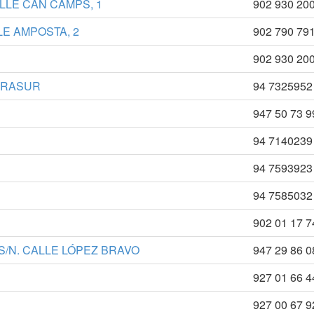
LLE CAN CAMPS, 1
902 930 20
LE AMPOSTA, 2
902 790 79
902 930 20
 ARASUR
94 7325952
947 50 73 9
94 7140239
94 7593923
94 7585032
902 01 17 7
S/N. CALLE LÓPEZ BRAVO
947 29 86 0
927 01 66 44
927 00 67 9