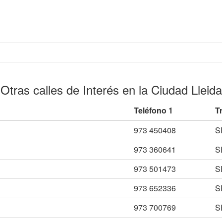
Otras calles de Interés en la Ciudad Lleida
Teléfono 1
T
973 450408
S
973 360641
S
973 501473
S
973 652336
S
973 700769
S