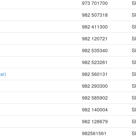
973 701700
S
982 507318
S
982 411300
S
982 120721
S
982 535340
S
982 523261
S
ar)
982 560131
S
982 293300
S
982 585902
S
982 140004
S
982 128679
S
982561561
S