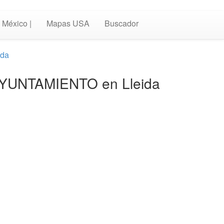
México |
Mapas USA
Buscador
ida
e AYUNTAMIENTO en Lleida