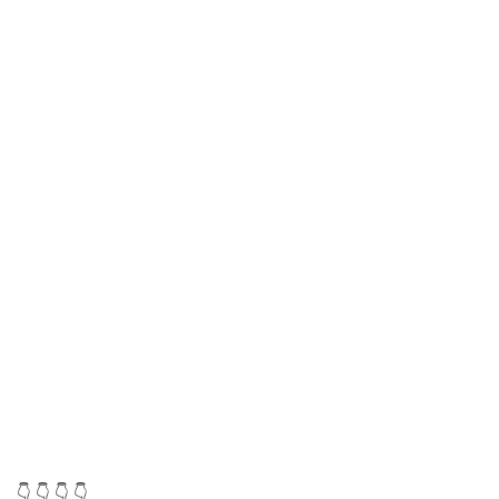
👇 👇 👇 👇