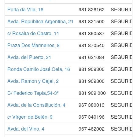
Porta da Vila, 16
981 826162
SEGURIDAD
Avda. República Argentina, 21
981 821500
SEGURIDAD
c/ Rosalia de Castro, 11
981 860587
SEGURIDAD
Praza Dos Mariñeiros, 8
981 870540
SEGURIDAD
Avda. del Puerto, 21
981 621084
SEGURIDAD
Ronda Camilo José Cela, 16
881 909300
SEGURIDAD
Avda. Ramon y Cajal, 2
881 909800
SEGURIDAD
C/ Federico Tapia,54-3º
881 909 000
SEGURIDAD
Avda. de la Constitución, 4
967 380013
SEGURIDAD
c/ Virgen de Belén, 9
967 340196
SEGURIDAD
Avda. del Vino, 4
967 462002
SEGURIDAD