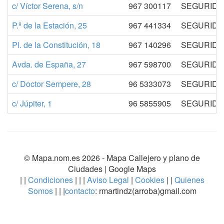
c/ Víctor Serena, s/n
967 300117
SEGURIDAD
P.º de la Estación, 25
967 441334
SEGURIDAD
Pl. de la Constitución, 18
967 140296
SEGURIDAD
Avda. de España, 27
967 598700
SEGURIDAD
c/ Doctor Sempere, 28
96 5333073
SEGURIDAD
c/ Júpiter, 1
96 5855905
SEGURIDAD
© Mapa.nom.es 2026 -
Mapa Callejero y plano de
Ciudades
| Google Maps
| |
Condiciones
| | |
Aviso Legal
|
Cookies
| |
Quienes
Somos
| | |
contacto
: rmartindz(arroba)gmail.com