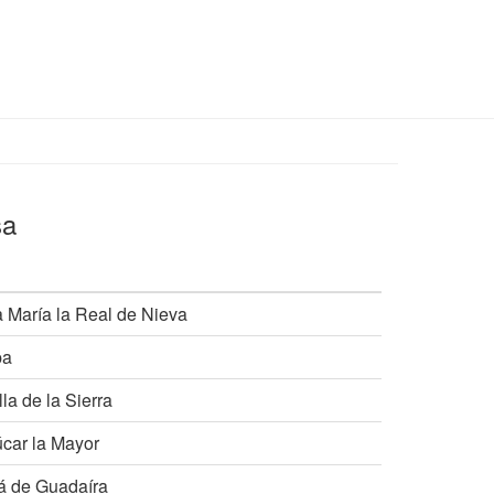
sa
a María la Real de Nieva
pa
la de la Sierra
úcar la Mayor
lá de Guadaíra