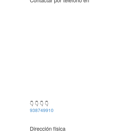
Contactar por teléfono en
👇 👇 👇 👇
938749910
Dirección física