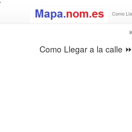
'
Como Lle
I
Como Llegar a la calle 