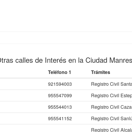
tras calles de Interés en la Ciudad Manre
Teléfono 1
Trámites
921594003
Registro Civil Sant
955547099
Registro Civil Este
955544013
Registro Civil Cazal
955541152
Registro Civil Sanl
Registro Civil Alca