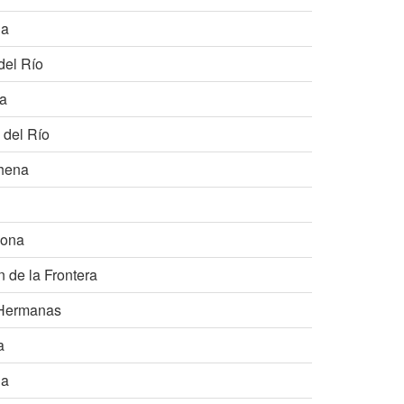
la
del Río
na
 del Río
chena
mona
n de la Frontera
 Hermanas
a
ja