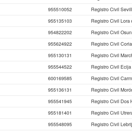
955510052
Registro Civil Sevil
955135103
Registro Civil Lora 
954822202
Registro Civil Osu
955624922
Registro Civil Coria
955130131
Registro Civil Mar
955544522
Registro Civil Ecija
600169585
Registro Civil Car
955136131
Registro Civil Moró
955541945
Registro Civil Dos
955181401
Registro Civil Utrer
955548095
Registro Civil Lebri