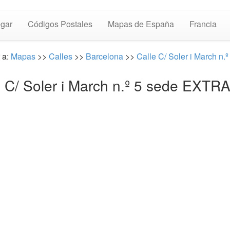
gar
Códigos Postales
Mapas de España
Francia
r a:
Mapas
>>
Calles
>>
Barcelona
>>
Calle C/ Soler i March n.º
⏩ C/ Soler i March n.º 5 sede EX