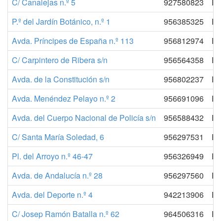
C/ Canalejas n.º 5
927580823
E
P.º del Jardín Botánico, n.º 1
956385325
E
Avda. Príncipes de España n.º 113
956812974
E
C/ Carpintero de Ribera s/n
956564358
E
Avda. de la Constitución s/n
956802237
E
Avda. Menéndez Pelayo n.º 2
956691096
E
Avda. del Cuerpo Nacional de Policía s/n
956588432
E
C/ Santa María Soledad, 6
956297531
E
Pl. del Arroyo n.º 46-47
956326949
E
Avda. de Andalucía n.º 28
956297560
E
Avda. del Deporte n.º 4
942213906
E
C/ Josep Ramón Batalla n.º 62
964506316
E