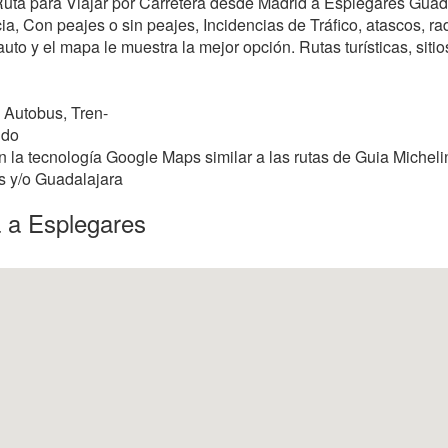
r Ruta para Viajar por Carretera desde Madrid a Esplegares Guad
, Con peajes o sin peajes, Incidencias de Tráfico, atascos, rada
uto y el mapa le muestra la mejor opción. Rutas turísticas, siti
 Autobus, Tren-
ndo
 la tecnología Google Maps similar a las rutas de Guia Micheli
es y/o Guadalajara
a a Esplegares