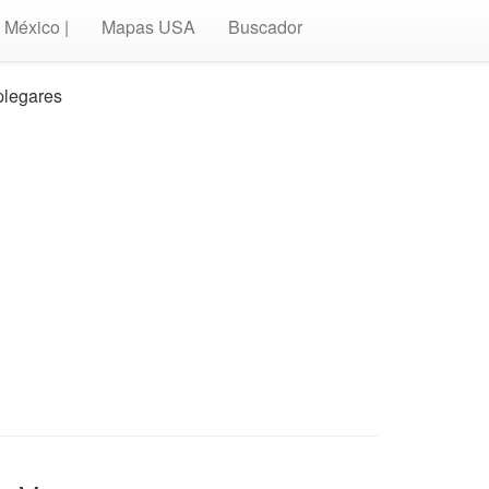
México |
Mapas USA
Buscador
plegares