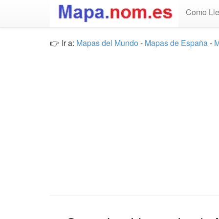
Como Lle
👉 Ir a:
Mapas del Mundo
-
Mapas de España
-
M