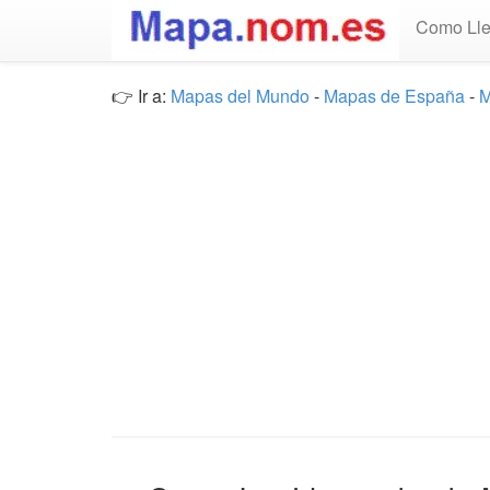
Como Lle
👉 Ir a:
Mapas del Mundo
-
Mapas de España
-
M