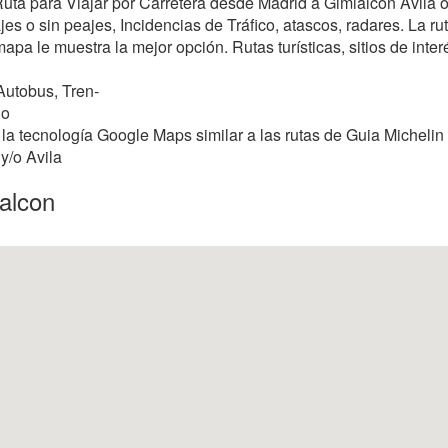
 Ruta para Viajar por Carretera desde Madrid a Gimialcon Avila
s o sin peajes, Incidencias de Tráfico, atascos, radares. La rut
mapa le muestra la mejor opción. Rutas turísticas, sitios de inter
Autobus, Tren-
do
la tecnología Google Maps similar a las rutas de Guia Michelin
y/o Avila
ialcon