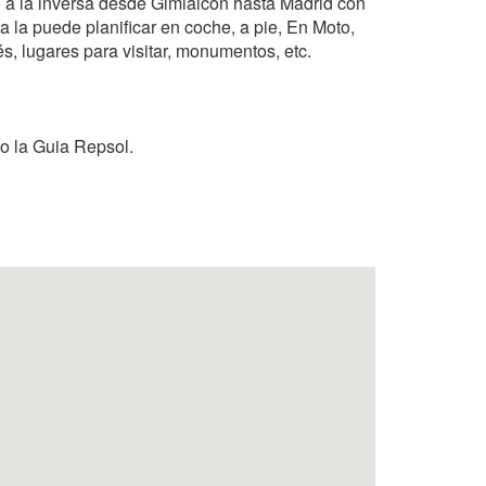
 o a la inversa desde Gimialcon hasta Madrid con
a la puede planificar en coche, a pie, En Moto,
és, lugares para visitar, monumentos, etc.
 o la Guia Repsol.