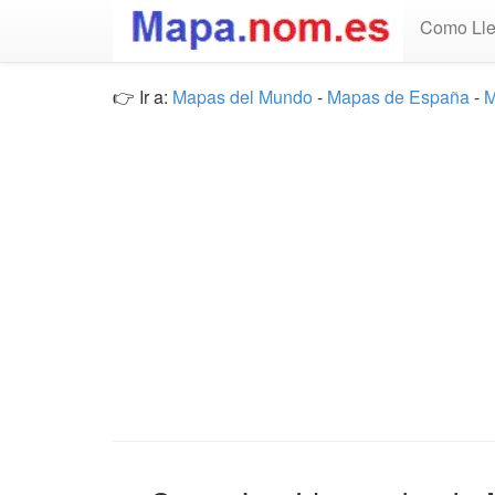
Como Lle
👉 Ir a:
Mapas del Mundo
-
Mapas de España
-
M