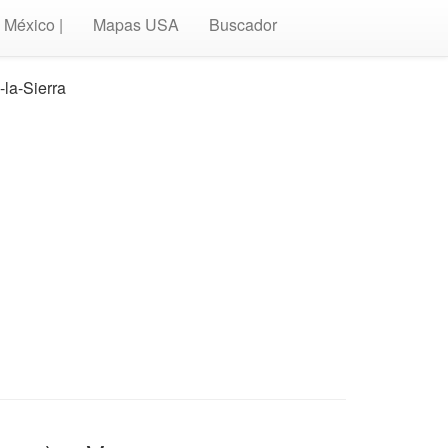
México |
Mapas USA
Buscador
-la-Sierra