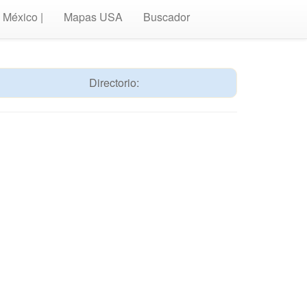
México |
Mapas USA
Buscador
Directorio: