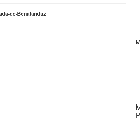
ada-de-Benatanduz
M
M
P