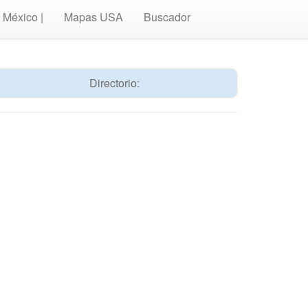
México |
Mapas USA
Buscador
Directorio: