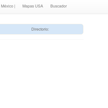
México |
Mapas USA
Buscador
Directorio: