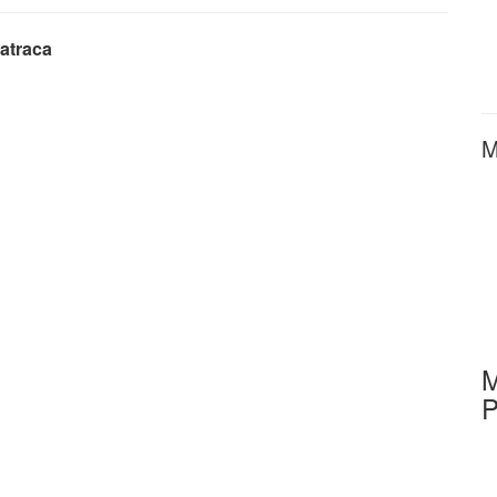
atraca
M
M
P