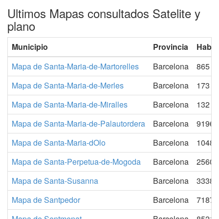
Ultimos Mapas consultados Satelite y
plano
Municipio
Provincia
Habit
Mapa de Santa-Maria-de-Martorelles
Barcelona
865
Mapa de Santa-Maria-de-Merles
Barcelona
173
Mapa de Santa-Maria-de-Miralles
Barcelona
132
Mapa de Santa-Maria-de-Palautordera
Barcelona
9196
Mapa de Santa-Maria-dOlo
Barcelona
1048
Mapa de Santa-Perpetua-de-Mogoda
Barcelona
25606
Mapa de Santa-Susanna
Barcelona
3338
Mapa de Santpedor
Barcelona
7187
Mapa de Sentmenat
Barcelona
8521