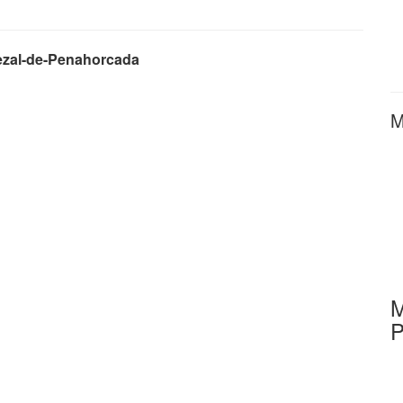
ezal-de-Penahorcada
M
M
P