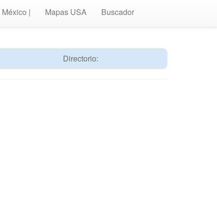
México |
Mapas USA
Buscador
Directorio: