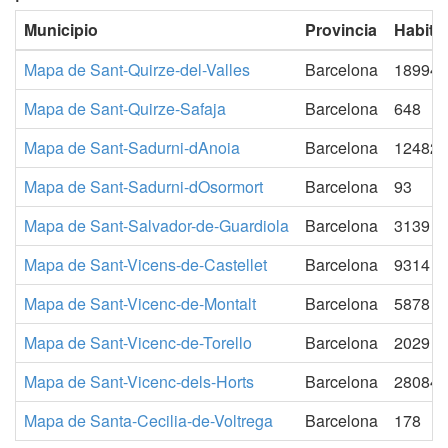
Municipio
Provincia
Habita
Mapa de Sant-Quirze-del-Valles
Barcelona
18994
Mapa de Sant-Quirze-Safaja
Barcelona
648
Mapa de Sant-Sadurni-dAnoia
Barcelona
12482
Mapa de Sant-Sadurni-dOsormort
Barcelona
93
Mapa de Sant-Salvador-de-Guardiola
Barcelona
3139
Mapa de Sant-Vicens-de-Castellet
Barcelona
9314
Mapa de Sant-Vicenc-de-Montalt
Barcelona
5878
Mapa de Sant-Vicenc-de-Torello
Barcelona
2029
Mapa de Sant-Vicenc-dels-Horts
Barcelona
28084
Mapa de Santa-Cecilia-de-Voltrega
Barcelona
178