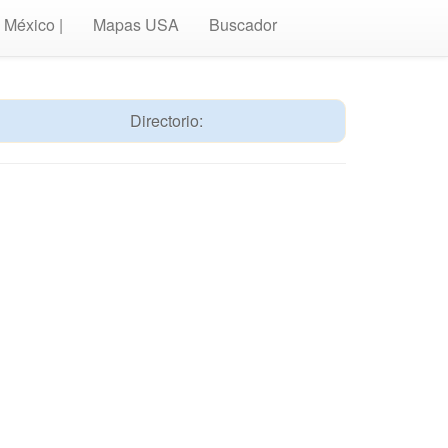
México |
Mapas USA
Buscador
Directorio: