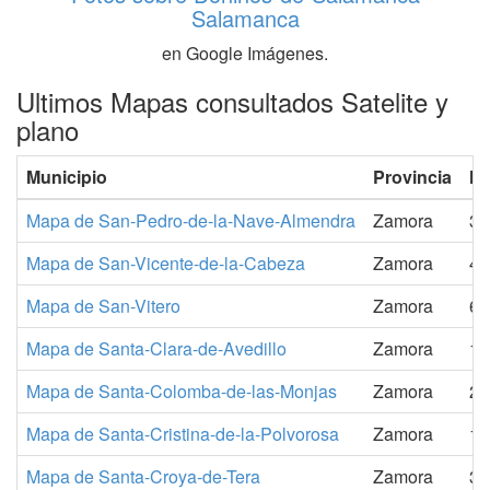
Salamanca
en Google Imágenes.
Ultimos Mapas consultados Satelite y
plano
Municipio
Provincia
Ha
Mapa de San-Pedro-de-la-Nave-Almendra
Zamora
38
Mapa de San-Vicente-de-la-Cabeza
Zamora
46
Mapa de San-Vitero
Zamora
61
Mapa de Santa-Clara-de-Avedillo
Zamora
19
Mapa de Santa-Colomba-de-las-Monjas
Zamora
29
Mapa de Santa-Cristina-de-la-Polvorosa
Zamora
11
Mapa de Santa-Croya-de-Tera
Zamora
34