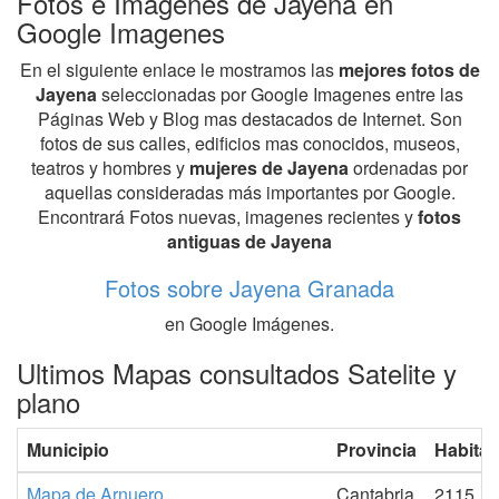
Fotos e Imagenes de Jayena en
Google Imagenes
En el siguiente enlace le mostramos las
mejores fotos de
Jayena
seleccionadas por Google Imagenes entre las
Páginas Web y Blog mas destacados de Internet. Son
fotos de sus calles, edificios mas conocidos, museos,
teatros y hombres y
mujeres de Jayena
ordenadas por
aquellas consideradas más importantes por Google.
Encontrará Fotos nuevas, imagenes recientes y
fotos
antiguas de Jayena
Fotos sobre Jayena Granada
en Google Imágenes.
Ultimos Mapas consultados Satelite y
plano
Municipio
Provincia
Habitan
Mapa de Arnuero
Cantabria
2115