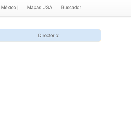
México |
Mapas USA
Buscador
Directorio: