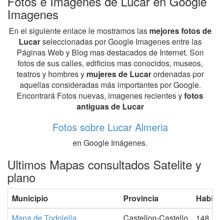
Fotos e Imagenes de Lucar en Google
Imagenes
En el siguiente enlace le mostramos las
mejores fotos de
Lucar
seleccionadas por Google Imagenes entre las
Páginas Web y Blog mas destacados de Internet. Son
fotos de sus calles, edificios mas conocidos, museos,
teatros y hombres y
mujeres de Lucar
ordenadas por
aquellas consideradas más importantes por Google.
Encontrará Fotos nuevas, imagenes recientes y
fotos
antiguas de Lucar
Fotos sobre Lucar Almeria
en Google Imágenes.
Ultimos Mapas consultados Satelite y
plano
Municipio
Provincia
Habit
Mapa de Todolella
Castellon-Castello
148