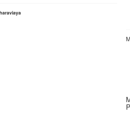
haraviaya
M
M
P