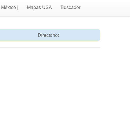
México |
Mapas USA
Buscador
Directorio: