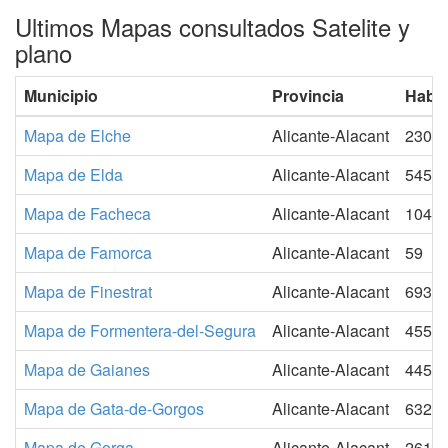
Ultimos Mapas consultados Satelite y
plano
Municipio
Provincia
Habit
Mapa de Elche
Alicante-Alacant
2305
Mapa de Elda
Alicante-Alacant
5453
Mapa de Facheca
Alicante-Alacant
104
Mapa de Famorca
Alicante-Alacant
59
Mapa de Finestrat
Alicante-Alacant
6932
Mapa de Formentera-del-Segura
Alicante-Alacant
4559
Mapa de Gaianes
Alicante-Alacant
445
Mapa de Gata-de-Gorgos
Alicante-Alacant
6327
Mapa de Gorga
Alicante-Alacant
261