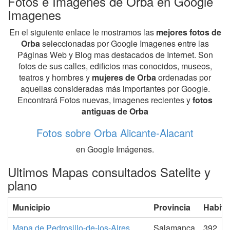
Fotos e Imagenes de Orba en Google
Imagenes
En el siguiente enlace le mostramos las
mejores fotos de
Orba
seleccionadas por Google Imagenes entre las
Páginas Web y Blog mas destacados de Internet. Son
fotos de sus calles, edificios mas conocidos, museos,
teatros y hombres y
mujeres de Orba
ordenadas por
aquellas consideradas más importantes por Google.
Encontrará Fotos nuevas, imagenes recientes y
fotos
antiguas de Orba
Fotos sobre Orba Alicante-Alacant
en Google Imágenes.
Ultimos Mapas consultados Satelite y
plano
Municipio
Provincia
Habita
Mapa de Pedrosillo-de-los-Aires
Salamanca
392