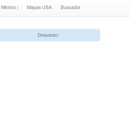
México |
Mapas USA
Buscador
Directorio: