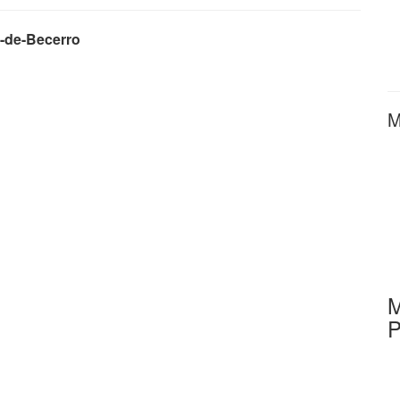
-de-Becerro
M
M
P