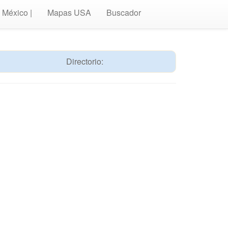
México |
Mapas USA
Buscador
Directorio: