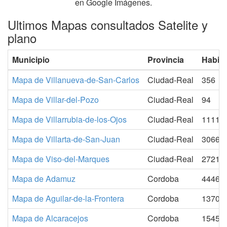
en Google Imágenes.
Ultimos Mapas consultados Satelite y
plano
Municipio
Provincia
Habita
Mapa de Villanueva-de-San-Carlos
Ciudad-Real
356
Mapa de Villar-del-Pozo
Ciudad-Real
94
Mapa de Villarrubia-de-los-Ojos
Ciudad-Real
11116
Mapa de Villarta-de-San-Juan
Ciudad-Real
3066
Mapa de Viso-del-Marques
Ciudad-Real
2721
Mapa de Adamuz
Cordoba
4446
Mapa de Aguilar-de-la-Frontera
Cordoba
13701
Mapa de Alcaracejos
Cordoba
1545