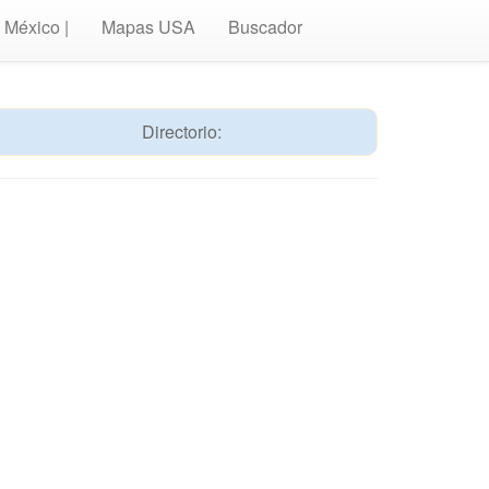
México |
Mapas USA
Buscador
Directorio: