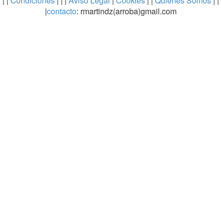
| |
Condiciones
| | |
Aviso Legal
|
Cookies
| |
Quienes Somos
| |
|
contacto
: rmartindz(arroba)gmail.com