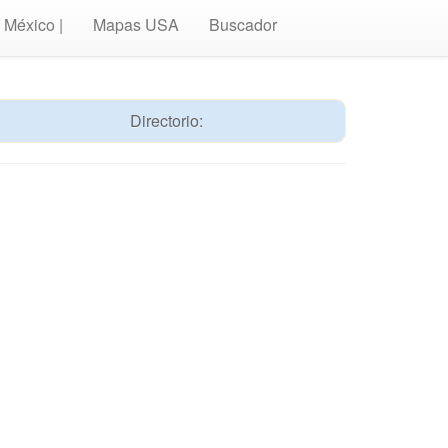
México |
Mapas USA
Buscador
Directorio: